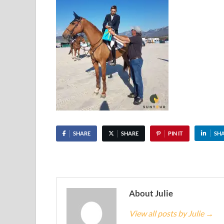
SHARE
SHARE
PIN IT
SH
About Julie
View all posts by Julie
→