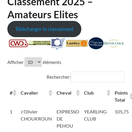
Classement 2025 –
Amateurs Elites
Télécharger le classement
Afficher
éléments
Rechercher:
#
Cavalier
Cheval
Club
Points
Total
1
J Olivier
EXPRESSO
YEARLING
105,75
CHOUKROUN
DE
CLUB
PEHOU