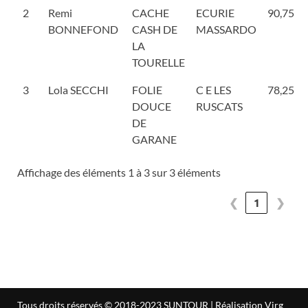
2
Remi
CACHE
ECURIE
90,75
BONNEFOND
CASH DE
MASSARDO
LA
TOURELLE
3
Lola SECCHI
FOLIE
C E LES
78,25
DOUCE
RUSCATS
DE
GARANE
Affichage des éléments 1 à 3 sur 3 éléments
❮
1
❯
Tous droits réservés © 2018-2023 SUNTOUR | Réalisation
Virg